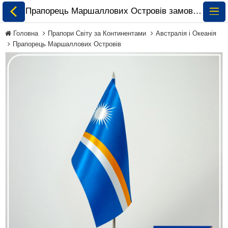
Прапорець Маршаллових Островів замовити і купити 🏁 ePrapor.com.ua
Головна
Прапори Світу за Континентами
Австралія і Океанія
Прапорець Маршаллових Островів
Всі Прапори
Прапори України
Прапори Світу за
Континентами
Прапори на
Замовлення
Прапори Міжнародних
Організацій