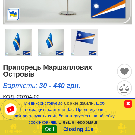
Історичні Прапори
Спортивні Прапори
Етнічні Прапори
Прапори США (штатів)
Прапорець Маршаллових
Інші прапори
Островів
Вартість:
30 - 440 грн.
Порівняти
Список
КОД:
20704-02
(0)
Ми використовуємо
Cookie файли
, щоб
✖
ВИГОТОВЛЕННЯ 1-2 Р.ДНІ
Мова
покращити сайт для Вас. Продовжуючи
РОЗРАХУНКОВА ДАТА ВІДПРАВКИ: 10-
використовувати сайт, Ви погоджуєтесь на обробку
11.08.2026
cookie файлів.
Більше Інформації.
Часті Питання (FAQ)
0
Ок !
Closing 11s
ГОЛОВНА
КАТАЛОГ
КОШИК
ПОШУК
INFO
Оплата та Доставка
Мінімальна сума замовлення на сайті- 120 грн.