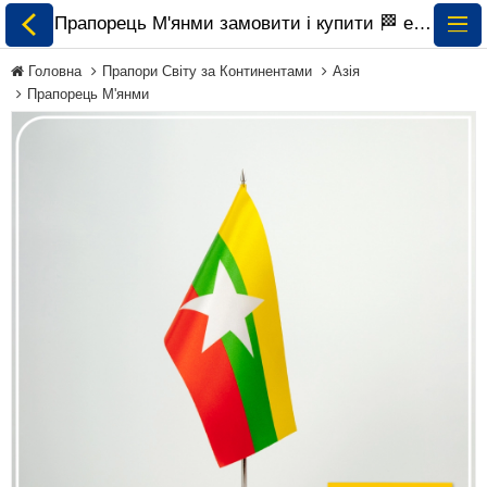
Прапорець М'янми замовити і купити 🏁 ePrapor.com.ua
Головна
Прапори Світу за Континентами
Азія
Прапорець М'янми
Всі Прапори
Прапори України
Прапори Світу за
Континентами
Прапори на
Замовлення
Прапори Міжнародних
Організацій