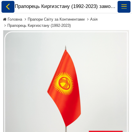
Прапорець Киргизстану (1992-2023) замовити і купити 🏁 ePrapor.com.ua
Головна
Прапори Світу за Континентами
Азія
Прапорець Киргизстану (1992-2023)
Всі Прапори
Прапори України
Прапори Світу за
Континентами
Прапори на
Замовлення
Прапори Міжнародних
Організацій