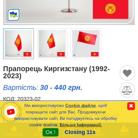
Історичні Прапори
Спортивні Прапори
Етнічні Прапори
Прапори США (штатів)
Прапорець Киргизстану (1992-
Інші прапори
2023)
Вартість:
30 - 440 грн.
Порівняти
Список
КОД:
20323-02
(0)
Ми використовуємо
Cookie файли
, щоб
✖
ВИГОТОВЛЕННЯ 1-2 Р.ДНІ
Мова
покращити сайт для Вас. Продовжуючи
РОЗРАХУНКОВА ДАТА ВІДПРАВКИ: 10-
використовувати сайт, Ви погоджуєтесь на обробку
11.08.2026
cookie файлів.
Більше Інформації.
Часті Питання (FAQ)
0
Ок !
Closing 11s
ГОЛОВНА
КАТАЛОГ
КОШИК
ПОШУК
INFO
Оплата та Доставка
Мінімальна сума замовлення на сайті- 120 грн.