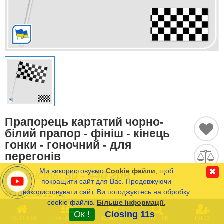
Історичні Прапори
Спортивні Прапори
Етнічні Прапори
Прапори США (штатів)
Інші прапори
Прапорець картатий чорно-
білий прапор - фініш - кінець
гонки - гоночний - для
перегонів
Порівняти
Список
(0)
Ми використовуємо
Cookie файли
, щоб
✖
Вартість:
30 - 440 грн.
Мова
покращити сайт для Вас. Продовжуючи
використовувати сайт, Ви погоджуєтесь на обробку
КОД:
20911-02
cookie файлів.
Більше Інформації.
Часті Питання (FAQ)
0
ВИГОТОВЛЕННЯ 1-2 Р.ДНІ
Ок !
Closing 11s
РОЗРАХУНКОВА ДАТА ВІДПРАВКИ: 10-
ГОЛОВНА
КАТАЛОГ
КОШИК
ПОШУК
INFO
Оплата та Доставка