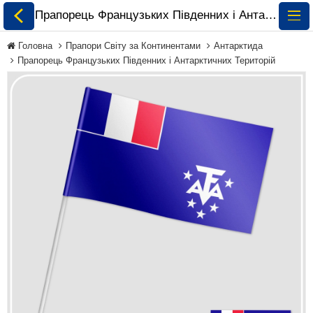
Прапорець Французьких Південних і Антарктичних Територій замовити і купити 🏁 ePrapor.com.ua
Головна
Прапори Світу за Континентами
Антарктида
Прапорець Французьких Південних і Антарктичних Територій
Всі Прапори
Прапори України
Прапори Світу за
Континентами
Прапори на
Замовлення
Прапори Міжнародних
Організацій