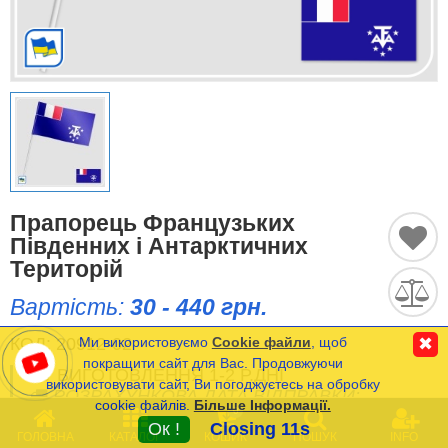
Історичні Прапори
Спортивні Прапори
Етнічні Прапори
Прапори США (штатів)
Прапорець Французьких
Інші прапори
Південних і Антарктичних
Територій
Вартість:
30 - 440 грн.
Порівняти
Список
(0)
КОД:
20912-02
Ми використовуємо
Cookie файли
, щоб
✖
Мова
покращити сайт для Вас. Продовжуючи
ВИГОТОВЛЕННЯ 1-2 Р.ДНІ
використовувати сайт, Ви погоджуєтесь на обробку
РОЗРАХУНКОВА ДАТА ВІДПРАВКИ:
cookie файлів.
Більше Інформації.
Часті Питання (FAQ)
0
07/10.08.2026
Ок !
Closing 11s
ГОЛОВНА
КАТАЛОГ
КОШИК
ПОШУК
INFO
Оплата та Доставка