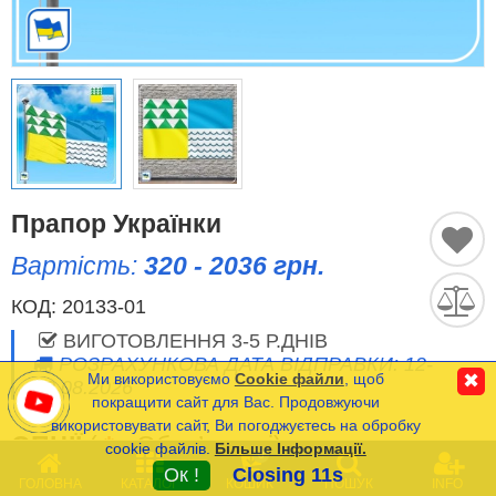
Історичні Прапори
Спортивні Прапори
Етнічні Прапори
Прапори США (штатів)
Прапор Українки
Вартість:
320 - 2036 грн.
Інші прапори
КОД:
20133-01
ВИГОТОВЛЕННЯ 3-5 Р.ДНІВ
Порівняти
Список
РОЗРАХУНКОВА ДАТА ВІДПРАВКИ: 12-
(0)
Ми використовуємо
Cookie файли
, щоб
✖
13.08.2026
Мова
покращити сайт для Вас. Продовжуючи
використовувати сайт, Ви погоджуєтесь на обробку
ОПЦІЇ
(
*
- Обов’язкові)
cookie файлів.
Більше Інформації.
Часті Питання (FAQ)
0
Ок !
Closing 10s
ГОЛОВНА
КАТАЛОГ
КОШИК
ПОШУК
INFO
Оплата та Доставка
РОЗМІР