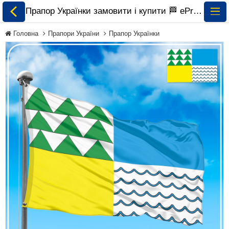
Прапор Українки замовити і купити 🏁 ePrapor.com.ua
Головна
Прапори України
Прапор Українки
Всі Прапори
Прапори України
Прапори Світу за
Континентами
Прапори на
Замовлення
Прапори Міжнародних
Організацій