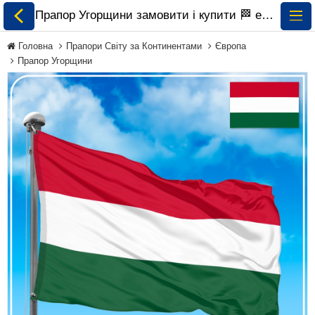
Прапор Угорщини замовити і купити 🏁 ePrapor.com.ua
Головна
Прапори Світу за Континентами
Європа
Прапор Угорщини
Всі Прапори
Прапори України
Прапори Світу за
Континентами
Прапори на
Замовлення
Прапори Міжнародних
Організацій