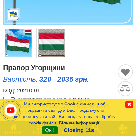
Історичні Прапори
Спортивні Прапори
Етнічні Прапори
Прапори США (штатів)
Прапор Угорщини
Інші прапори
Вартість:
320 - 2036 грн.
КОД:
20210-01
Порівняти
Список
ВИГОТОВЛЕННЯ 3-5 Р.ДНІВ
(0)
Ми використовуємо
Cookie файли
, щоб
✖
РОЗРАХУНКОВА ДАТА ВІДПРАВКИ:
Мова
покращити сайт для Вас. Продовжуючи
12.08.2026
використовувати сайт, Ви погоджуєтесь на обробку
cookie файлів.
Більше Інформації.
Часті Питання (FAQ)
0
ОПЦІЇ
(
*
- Обов’язкові)
Ок !
Closing 11s
ГОЛОВНА
КАТАЛОГ
КОШИК
ПОШУК
INFO
Оплата та Доставка