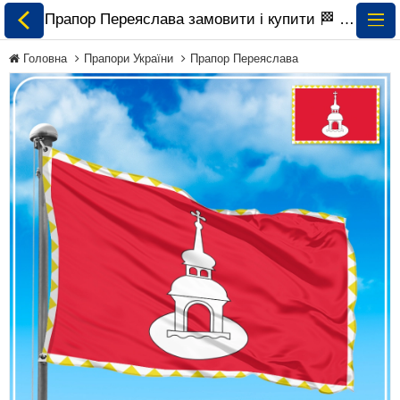
Прапор Переяслава замовити і купити 🏁 ePrapor.com.ua
Головна
Прапори України
Прапор Переяслава
Всі Прапори
Прапори України
Прапори Світу за
Континентами
Прапори на
Замовлення
Прапори Міжнародних
Організацій