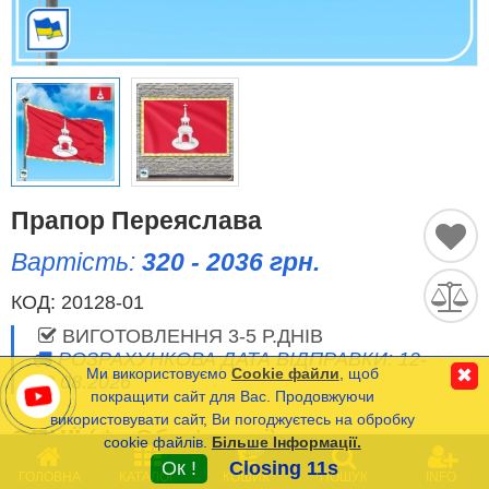
Історичні Прапори
Спортивні Прапори
Етнічні Прапори
Прапори США (штатів)
Прапор Переяслава
Вартість:
320 - 2036 грн.
Інші прапори
КОД:
20128-01
ВИГОТОВЛЕННЯ 3-5 Р.ДНІВ
Порівняти
Список
РОЗРАХУНКОВА ДАТА ВІДПРАВКИ: 12-
(0)
Ми використовуємо
Cookie файли
, щоб
✖
13.08.2026
Мова
покращити сайт для Вас. Продовжуючи
використовувати сайт, Ви погоджуєтесь на обробку
ОПЦІЇ
(
*
- Обов’язкові)
cookie файлів.
Більше Інформації.
Часті Питання (FAQ)
0
Ок !
Closing 11s
ГОЛОВНА
КАТАЛОГ
КОШИК
ПОШУК
INFO
Оплата та Доставка
РОЗМІР