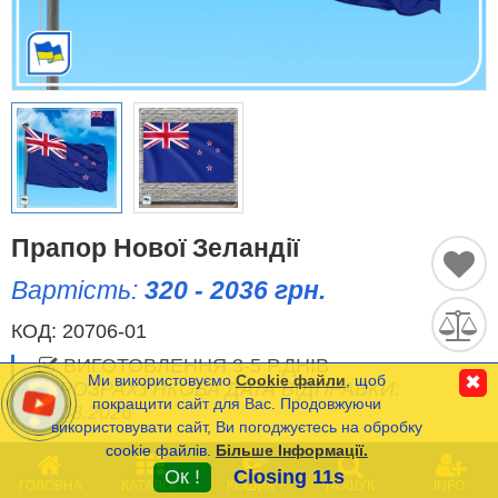
Історичні Прапори
Спортивні Прапори
Етнічні Прапори
Прапори США (штатів)
Прапор Нової Зеландії
Інші прапори
Вартість:
320 - 2036 грн.
КОД:
20706-01
Порівняти
Список
ВИГОТОВЛЕННЯ 3-5 Р.ДНІВ
(0)
Ми використовуємо
Cookie файли
, щоб
✖
РОЗРАХУНКОВА ДАТА ВІДПРАВКИ:
Мова
покращити сайт для Вас. Продовжуючи
11.08.2026
використовувати сайт, Ви погоджуєтесь на обробку
cookie файлів.
Більше Інформації.
Часті Питання (FAQ)
0
ОПЦІЇ
(
*
- Обов’язкові)
Ок !
Closing 11s
ГОЛОВНА
КАТАЛОГ
КОШИК
ПОШУК
INFO
Оплата та Доставка