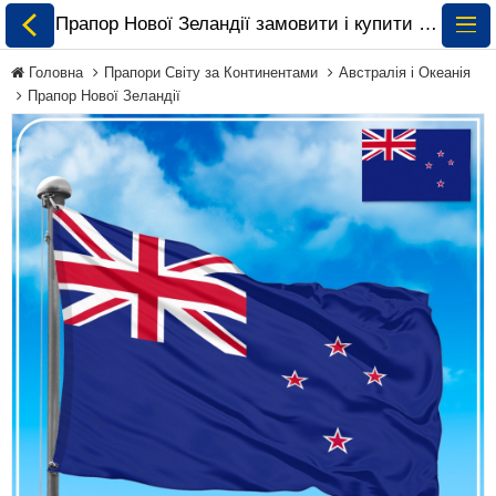
Прапор Нової Зеландії замовити і купити 🏁 ePrapor.com.ua
Головна
Прапори Світу за Континентами
Австралія і Океанія
Прапор Нової Зеландії
Всі Прапори
Прапори України
Прапори Світу за
Континентами
Прапори на
Замовлення
Прапори Міжнародних
Організацій