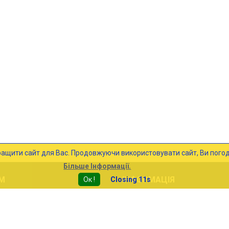
часний варіант прапора Італії. Завдяки студентам, які підняли бун
ращити сайт для Вас. Продовжуючи використовувати сайт, Ви погод
Більше Інформації.
М
ІНФОРМАЦІЯ
Ок !
Closing 10s
Доставка
Про Нас
ерти
Вимоги до Макетів