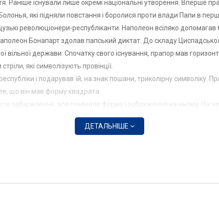
ття. Раніше існували лише окремі національні утворення. Вперше пр
олонья, які підняли повстання і боролися проти влади Папи в першій
цузькі революціонери-республіканти. Наполеон всіляко допомагав 
тя Наполеон Бонапарт здолав папський диктат. До складу Циспадсько
ї вільної держави. Спочатку свого існування, прапор мав горизонт
стріли, які символізують провінції.
еспубліки і подарував їй, на знак пошани, триколірну символіку. П
те, що він мав форму квадрата.
росте забарвлення, але поміняли форму і зображення на ньому. На 
кому був золотий орел Наполеона.
ДЕТАЛЬНІШЕ
у в Італії, королівство було стерте в пух і порох. Прапор припинил
 провінцій.
ської монархією. Нова країна зробила для себе новий символ – пол
 встановлена ​​династична емблема, на той час правлячої Савойсько
століття, уряд бажав внести зміни в дизайн італійського прапора, ал
було створено профашистську Італійську соціалістичну республіку. В