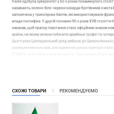
Італія здобула суверенітет у 60-х роках позаминулого столі
називають зелено-біло-червоні кокарди бунтівників з міста Б
запозичена у триколірних бантів, які використовували фран
влади понтифіка. У другій половині 90-х років XVIII століт
наказав, щоб прапор повстання стало офіційним знаком ново
країни, на якому можна побачити армійські трофеї та чотири 
Цього року Циспаданський уряд увійшов до Цизальпінської р
розміщенням кольорів, але відмінною рисою прапора стало 
У 1804 р. республіка стала монархією. Сам прапор зберіг п
білий ромб, у якому було вписано зелений прямокутник, у я
По закінченні того, як Наполеон Бонапарт втратив свою влад
збережено, і його можна було побачити на емблемах деяких
1861 був ознаменований створенням централізованої Італій
(зеленого, білого та червоного кольору). А по центру була
СХОЖІ ТОВАРИ
РЕКОМЕНДУЄМО
щит, на якому був намальований вертикальний хрест.
Під час фашистської Італії у другій половині 20-х років XX 
правління Муссоліні з 1943 до 1945 року на півночі Італії 
якому було зображено чорний орел із фасціями по центру.