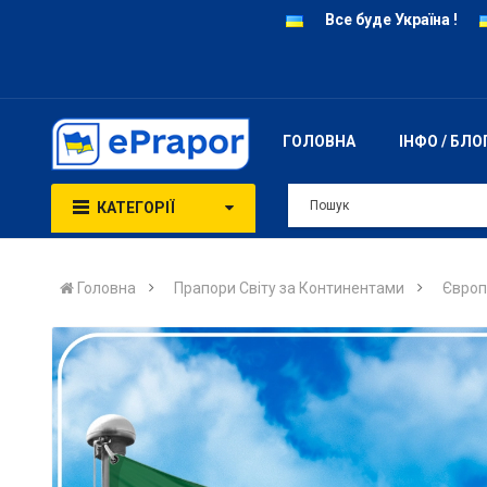
Все буде Україна !
ГОЛОВНА
ІНФО / БЛО
КАТЕГОРІЇ
Головна
Прапори Світу за Континентами
Європ