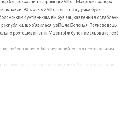
апор був показаний наприкінці XVIII ст. Макетом прапора
 половині 90-х років XVIII століття. Ця думка була
болонським бунтівникам, він був зацікавлений в ослабленні
ї республіки, що з'явилася, увійшла Болонья. Полководець
ально розташовані лінії. У центрі ж було намальовано герб
рапор забрав зелено-біло-червоний колір з вертикальним
червоному полі у вигляді прямокутника, був намальований
и використовувати, але поєднання самих кольорів було
отно, на якому було намальовано вертикальні смуги
ї династії. На прапорі розташований червоний геральдичний
е зазіхання на це не дало очікуваного результату. Протягом
она мала особистий прапор, це був державний триколор, на