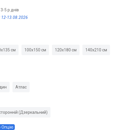
3-5 р.днів
 12-13.08.2026
0х135 см
100х150 см
120х180 см
140х210 см
дин
Атлас
торонній (Дзеркальний)
 Опцію