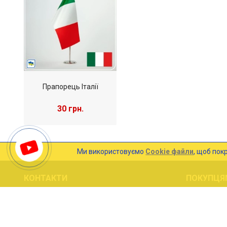
У 2-ій половині 40-х років XX століття було затверджено су
утворилася вільна країна Італія з неповторним прапором.
Прапорець Італії
30 грн.
Ми використовуємо
Cookie файли
, щоб пок
КОНТАКТИ
ПОКУПЦЯ
Україна, м.Київ
Оплата та 
ПН-ПТ: 10:00 - 17:00
Договір Оф
Прийом замовлень через сайт: 24/7