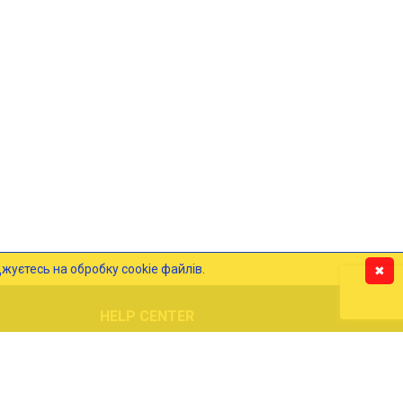
т проти папського диктату та допомоги Наполеона Бонапарта,
жуєтесь на обробку cookie файлів.
✖
HELP CENTER
Блог
Cookie файли