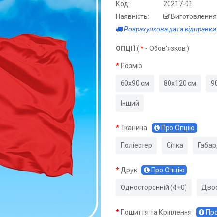
Код:
20217-01
Наявність:
Виготовлення 
Розрахункова дата відправки:
ОПЦІЇ
(
*
- Обов’язкові)
Розмір
60х90 см
80х120 см
9
Інший
Тканина
Про Опцію
Поліестер
Сітка
Габар
Друк
Про Опцію
Односторонній (4+0)
Двос
Пошиття та Кріплення
Про