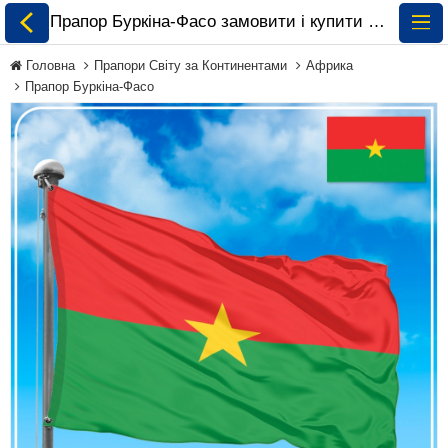
Прапор Буркіна-Фасо замовити і купити 🏁 ePrapor.com.ua
Головна
Прапори Світу за Континентами
Африка
Прапор Буркіна-Фасо
Всі Прапори
Прапори України
Прапори Світу за
Континентами
Прапори на
Замовлення
Прапори Міжнародних
Організацій