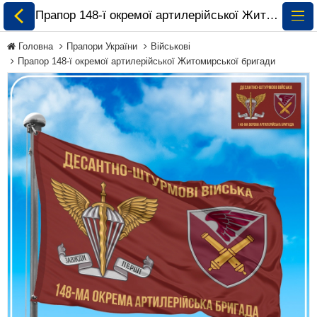
Прапор 148-ї окремої артилерійської Житомирської бригади замовити і купити 🏁 ePrapor.com.ua
Головна
Прапори України
Військові
Прапор 148-ї окремої артилерійської Житомирської бригади
Всі Прапори
Прапори України
Прапори Світу за
Континентами
Прапори на
Замовлення
Прапори Міжнародних
Організацій