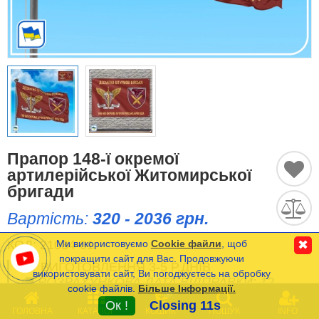
Історичні Прапори
Спортивні Прапори
Етнічні Прапори
Прапори США (штатів)
Прапор 148-ї окремої
Інші прапори
артилерійської Житомирської
бригади
Вартість:
320 - 2036 грн.
Порівняти
Список
(0)
КОД:
21034-01
Ми використовуємо
Cookie файли
, щоб
✖
Мова
покращити сайт для Вас. Продовжуючи
ВИГОТОВЛЕННЯ 3-5 Р.ДНІВ
використовувати сайт, Ви погоджуєтесь на обробку
РОЗРАХУНКОВА ДАТА ВІДПРАВКИ: 12-
cookie файлів.
Більше Інформації.
Часті Питання (FAQ)
0
13.08.2026
Ок !
Closing 11s
ГОЛОВНА
КАТАЛОГ
КОШИК
ПОШУК
INFO
Оплата та Доставка