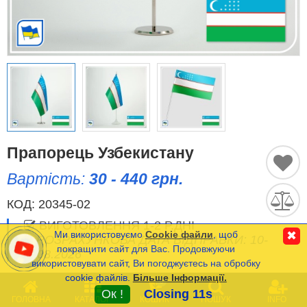
Історичні Прапори
Спортивні Прапори
Етнічні Прапори
Прапори США (штатів)
Прапорець Узбекистану
Інші прапори
Вартість:
30 - 440 грн.
КОД:
20345-02
Порівняти
Список
ВИГОТОВЛЕННЯ 1-2 Р.ДНІ
(0)
Ми використовуємо
Cookie файли
, щоб
✖
РОЗРАХУНКОВА ДАТА ВІДПРАВКИ: 10-
Мова
покращити сайт для Вас. Продовжуючи
11.08.2026
використовувати сайт, Ви погоджуєтесь на обробку
cookie файлів.
Більше Інформації.
Часті Питання (FAQ)
0
Мінімальна сума замовлення на сайті- 120 грн.
Ок !
Closing 11s
ГОЛОВНА
КАТАЛОГ
КОШИК
ПОШУК
INFO
Оплата та Доставка