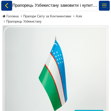
Прапорець Узбекистану замовити і купити 🏁 ePrapor.com.ua
Головна
Прапори Світу за Континентами
Азія
Прапорець Узбекистану
Всі Прапори
Прапори України
Прапори Світу за
Континентами
Прапори на
Замовлення
Прапори Міжнародних
Організацій