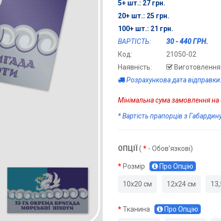
5+ шт.: 27 грн.
20+ шт.: 25 грн.
100+ шт.: 21 грн.
ВАРТІСТЬ:
30 - 440 ГРН.
Код:
21050-02
Наявність:
Виготовлення 
Розрахункова дата відправки:
Мінімальна сума замовлення на с
* Вартість прапорців з Габардин
ОПЦІЇ
(
*
- Обов’язкові)
Розмір
Про Опцію
10х20 см
12х24 см
13,
Тканина
Про Опцію