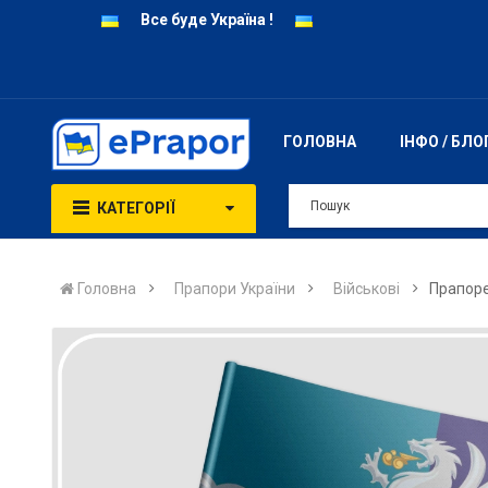
Все буде Україна !
ГОЛОВНА
ІНФО / БЛО
КАТЕГОРІЇ
Головна
Прапори України
Військові
Прапоре