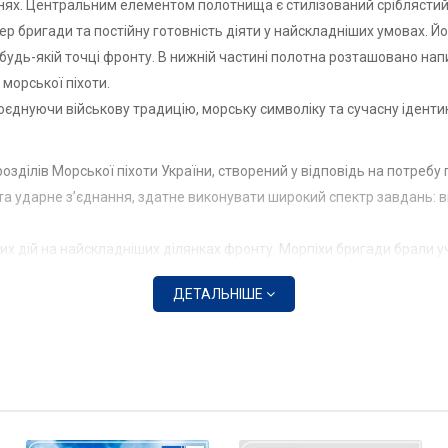
нях. Центральним елементом полотнища є стилізований сріблястий д
р бригади та постійну готовність діяти у найскладніших умовах. 
будь-якій точці фронту. В нижній частині полотна розташовано нап
морської піхоти.
оєднуючи військову традицію, морську символіку та сучасну іденти
дрозділів Морської піхоти України, створений у відповідь на потр
а ударне з’єднання, здатне виконувати широкий спектр завдань: в
их дій на найскладніших ділянках фронту. Морпіхи бригади брали уч
монструючи високу підготовку, згуртованість та впевненість у своїх
ДЕТАЛЬНІШЕ
еслює характер та призначення бригади. Дракон у емблемі та на 
 Він поєднує стародавні воїнські мотиви з сучасним баченням морсь
ати участь у бойових діях, захищаючи країну та зміцнюючи позиції 
аком честі для тих, хто служить у його лавах.