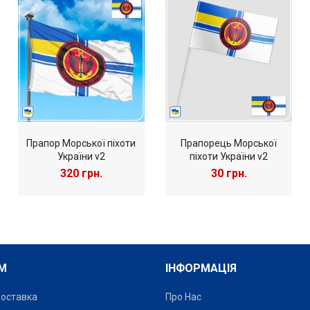
Прапор Морської піхоти
Прапорець Морської
України v2
піхоти України v2
320 грн.
30 грн.
М
ІНФОРМАЦІЯ
Доставка
Про Нас