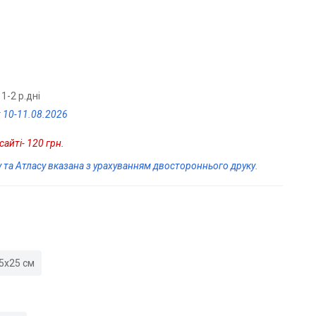
1-2 р.дні
 10-11.08.2026
айті- 120 грн.
у та Атласу вказана з урахуванням двостороннього друку.
5х25 см