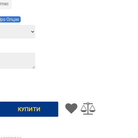
тлас
ро Опцію