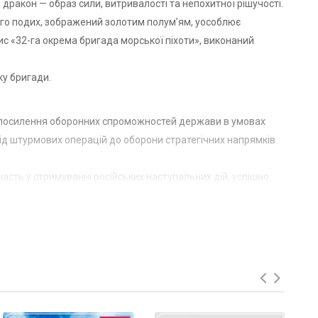
ракон — образ сили, витривалості та непохитної рішучості.
Його подих, зображений золотим полум’ям, уособлює
ис «32-га окрема бригада морської піхоти», виконаний
ку бригади.
ебу посилення оборонних спроможностей держави в умовах
ід штурмових операцій до оборони стратегічних напрямків
асть у стримуванні російських наступальних дій, успішно
 силах.
прапорах — не просто декоративний образ, а метафора
кої піхоти як елітної та наступальної сили України.
Збройних Сил України. Її воїни уособлюють стійкість,