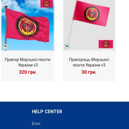
Прапор Морської піхоти
Прапорець Морської
України v3
піхоти України v3
320 грн.
30 грн.
HELP CENTER
Блог