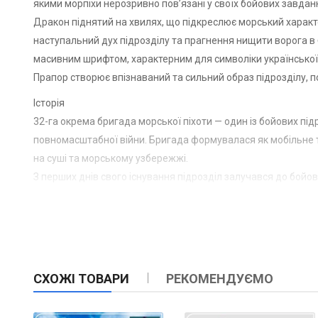
якими морпіхи нерозривно пов’язані у своїх бойових завдан
Дракон піднятий на хвилях, що підкреслює морський характе
наступальний дух підрозділу та прагнення нищити ворога в 
масивним шрифтом, характерним для символіки української 
Прапор створює впізнаваний та сильний образ підрозділу, п
Історія
32-га окрема бригада морської піхоти — один із бойових пі
повномасштабної війни. Бригада формувалася як мобільне т
на суші та морському узбережжі.
З перших днів свого існування підрозділ залучався до бойов
діяли у складі оборонних та контрнаступальних операцій, де
Формування отримало власну унікальну символіку, що підкр
незламності та здатності знищувати ворога силою та вогнем.
Сьогодні 32-га окрема бригада морської піхоти продовжує бр
відвагу та вірність морпіхів, а символіка підрозділу стала зн
СХОЖІ ТОВАРИ
РЕКОМЕНДУЄМО