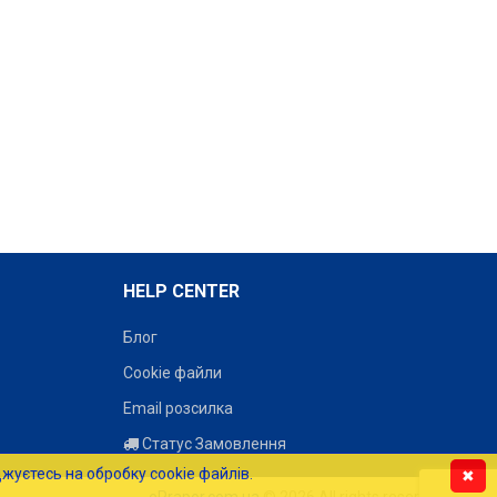
HELP CENTER
Блог
Cookie файли
Прапор на замовлення
Прапор на замовлення
Email розсилка
– онлайн-конструктор -
– онлайн-конструктор -
Статус Замовлення
дизайн..
дизайн..
320 - 2036 грн.
320 - 2036 грн.
жуєтесь на обробку cookie файлів.
✖
ePrapor.com.ua
© 2026 All rights reserved