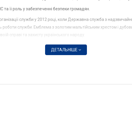
С та її роль у забезпеченні безпеки громадян.
ганізації служби у 2012 році, коли Державна служба з надзвичайн
сть роботи служби. Емблема з золотим мальтійським хрестом і дубов
воїй справі та захисту українського народу.
ДЕТАЛЬНІШЕ