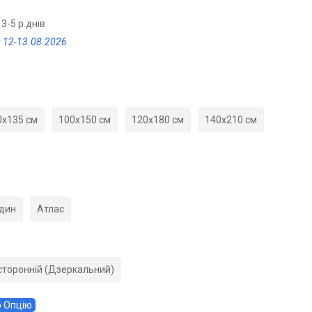
3-5 р.днів
 12-13.08.2026
0х135 см
100х150 см
120х180 см
140х210 см
дин
Атлас
торонній (Дзеркальний)
 Опцію