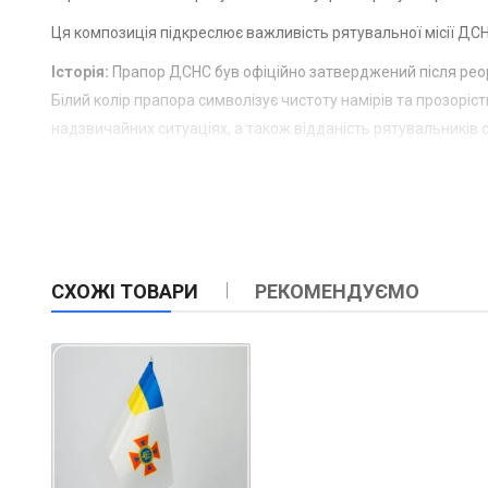
Ця композиція підкреслює важливість рятувальної місії ДСН
Історія:
Прапор ДСНС був офіційно затверджений після реор
Білий колір прапора символізує чистоту намірів та прозорі
надзвичайних ситуаціях, а також відданість рятувальників с
СХОЖІ ТОВАРИ
РЕКОМЕНДУЄМО