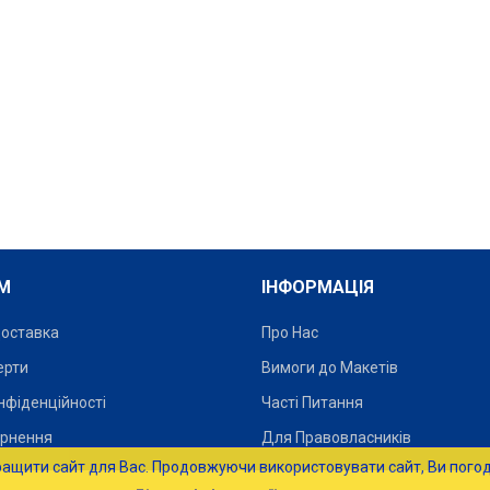
М
ІНФОРМАЦІЯ
Доставка
Про Нас
ерти
Вимоги до Макетів
Прапор на замовлення
Прапор на замовлення
нфіденційності
Часті Питання
– онлайн-конструктор -
– онлайн-конструктор -
ернення
Для Правовласників
дизайн..
дизайн..
320 - 2036 грн.
320 - 2036 грн.
ращити сайт для Вас. Продовжуючи використовувати сайт, Ви погод