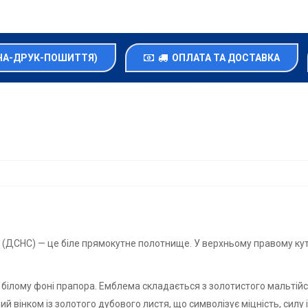
НА-ДРУК-ПОШИТТЯ)
ОПЛАТА ТА ДОСТАВКА
 (ДСНС) — це біле прямокутне полотнище. У верхньому правому кут
лому фоні прапора. Емблема складається з золотистого мальтійсь
 вінком із золотого дубового листя, що символізує міцність, силу і