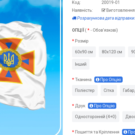
Код:
20019-01
Наявність:
Виготовлення 
Розрахункова дата відправки:
ОПЦІЇ
(
*
- Обов’язкові)
Розмір
60х90 см
80х120 см
9
Інший
Тканина
Про Опцію
Поліестер
Сітка
Габар
Друк
Про Опцію
Односторонній (4+0)
Двос
Пошиття та Кріплення
Про